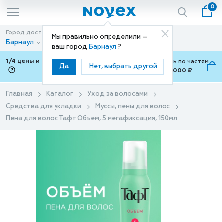
0
Город доставки
Способ доставки
Мы правильно определили —
Барнаул
Доставка
ваш город
Барнаул
?
1/4 цены и покупки ваши с Подели
Можно оплатить по частям
Да
Нет, выбрать другой
от 700 ₽ до 15,000 ₽
ⓘ
Главная
Каталог
Уход за волосами
Средства для укладки
Муссы, пены для волос
Пена для волос Тафт Объем, 5 мегафиксация, 150мл