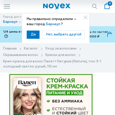
0
Город доставки
Способ доставки
Мы правильно определили —
Барнаул
Доставка
ваш город
Барнаул
?
1/4 цены и покупки ваши с Подели
Можно оплатить по частям
Да
Нет, выбрать другой
от 700 ₽ до 15,000 ₽
ⓘ
Главная
Каталог
Уход за волосами
Окрашивание волос
Краски для волос
Крем-краска для волос Палетт Натуриа (Naturia), тон: 9-1
холодный светло-русый, 110 мл