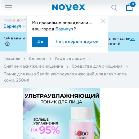
0
Город доставки
Способ доставки
Мы правильно определили —
Барнаул
Доставка
ваш город
Барнаул
?
1/4 цены и покупки ваши с Подели
Можно оплатить по частям
Да
Нет, выбрать другой
от 700 ₽ до 15,000 ₽
ⓘ
Главная
Каталог
Уход за лицом
Снятие макияжа и очищение
Средства для очищения
Тоник для лица Sendo ультраувлажняющий для всех типов
кожи, 250мл