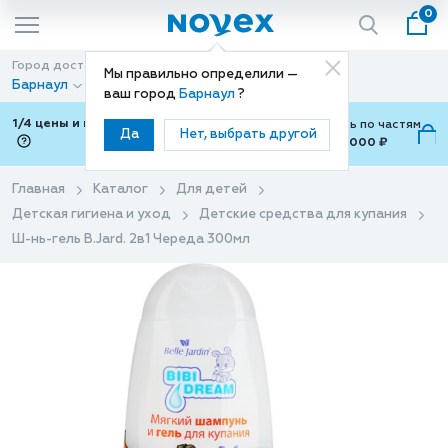
0
Город доставки
Способ доставки
Мы правильно определили —
Барнаул
Доставка
ваш город
Барнаул
?
1/4 цены и покупки ваши с Подели
Можно оплатить по частям
Да
Нет, выбрать другой
от 700 ₽ до 15,000 ₽
ⓘ
Главная
Каталог
Для детей
Детская гигиена и уход
Детские средства для купания
Ш-нь-гель B.Jard. 2в1 Череда 300мл