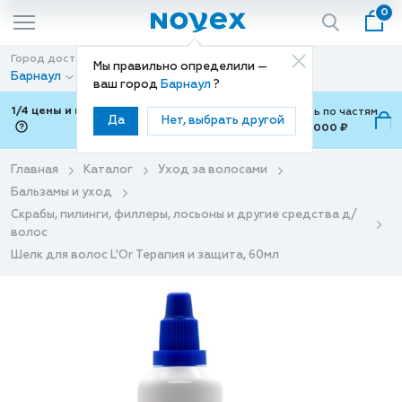
0
Город доставки
Способ доставки
Мы правильно определили —
Барнаул
Доставка
ваш город
Барнаул
?
1/4 цены и покупки ваши с Подели
Можно оплатить по частям
Да
Нет, выбрать другой
от 700 ₽ до 15,000 ₽
ⓘ
Главная
Каталог
Уход за волосами
Бальзамы и уход
Скрабы, пилинги, филлеры, лосьоны и другие средства д/
волос
Шелк для волос L'Or Терапия и защита, 60мл