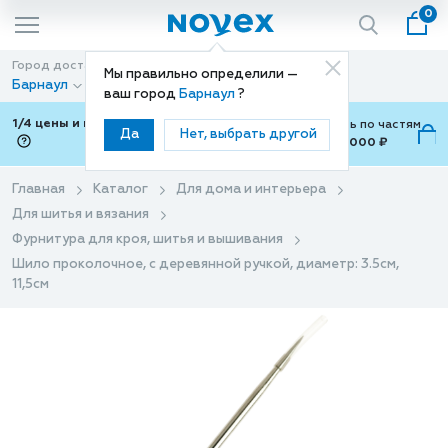
0
Город доставки
Способ доставки
Мы правильно определили —
Барнаул
Доставка
ваш город
Барнаул
?
1/4 цены и покупки ваши с Подели
Можно оплатить по частям
Да
Нет, выбрать другой
от 700 ₽ до 15,000 ₽
ⓘ
Главная
Каталог
Для дома и интерьера
Для шитья и вязания
Фурнитура для кроя, шитья и вышивания
Шило проколочное, с деревянной ручкой, диаметр: 3.5см,
11,5см