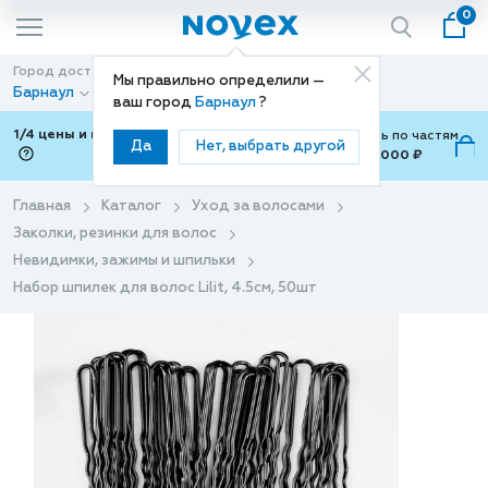
0
Город доставки
Способ доставки
Мы правильно определили —
Барнаул
Доставка
ваш город
Барнаул
?
1/4 цены и покупки ваши с Подели
Можно оплатить по частям
Да
Нет, выбрать другой
от 700 ₽ до 15,000 ₽
ⓘ
Главная
Каталог
Уход за волосами
Заколки, резинки для волос
Невидимки, зажимы и шпильки
Набор шпилек для волос Lilit, 4.5см, 50шт