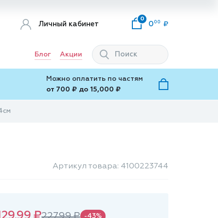
0
00
Личный кабинет
0
Блог
Акции
Можно оплатить по частям
от 700 ₽ до 15,000 ₽
14см
Артикул товара: 4100223744
129.99 ₽
227.99 ₽
-43%