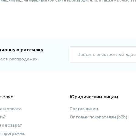
нешний вид на официальном сайте производителя, а также у консульта
ционную рассылку
Введите электронный адре
ках и распродажах.
телям
Юридическим лицам
а и оплата
Поставщикам
ть?
Оптовым покупателям (b2b)
я и возврат
я программа