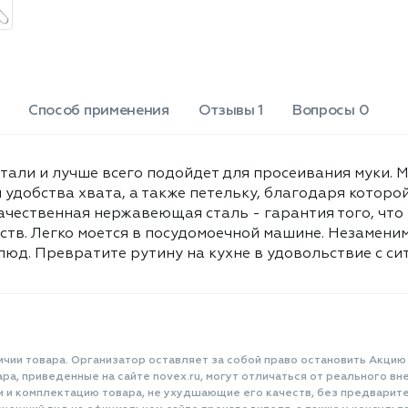
Способ применения
Отзывы 1
Вопросы 0
тали и лучше всего подойдет для просеивания муки. М
я удобства хвата, а также петельку, благодаря котор
ачественная нержавеющая сталь - гарантия того, что 
еств. Легко моется в посудомоечной машине. Незамен
юд. Превратите рутину на кухне в удовольствие с сито
ичии товара. Организатор оставляет за собой право остановить Акцию
а, приведенные на сайте novex.ru, могут отличаться от реального вне
и и комплектацию товара, не ухудшающие его качеств, без предварит