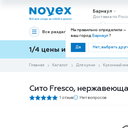
Барнаул
Доставка по Росс
Мы правильно определили —
Все разделы
Декоративная космети
ваш город
Барнаул
?
Да
Нет, выбрать друг
1/4 цены и покупки ваши с
Главная
Каталог
Для кухни
Кухонный ин
Сито Fresco, нержавеющая
1 отзыв
Нет вопросов