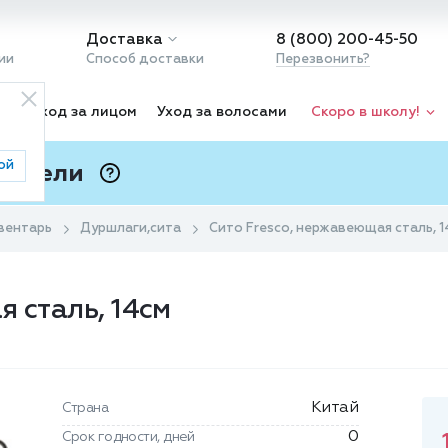
Доставка
8 (800) 200-45-50
ии
Способ доставки
Перезвонить?
ка
Уход за лицом
Уход за волосами
Скоро в школу!
ой
 Подели
ⓘ
вентарь
Дуршлаги,сита
Сито Fresco, нержавеющая сталь, 
 сталь, 14см
Китай
Страна
0
Срок годности, дней