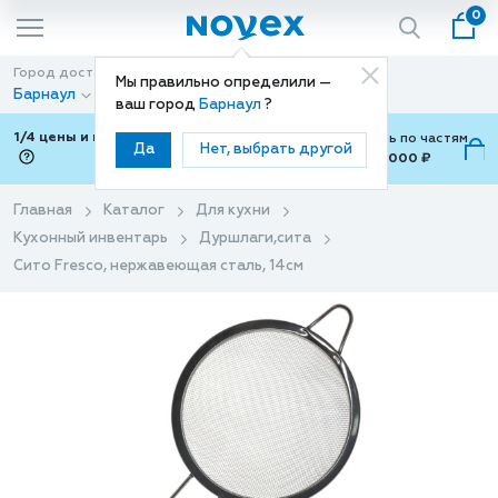
0
Город доставки
Способ доставки
Мы правильно определили —
Барнаул
Доставка
ваш город
Барнаул
?
1/4 цены и покупки ваши с Подели
Можно оплатить по частям
Да
Нет, выбрать другой
от 700 ₽ до 15,000 ₽
ⓘ
Главная
Каталог
Для кухни
Кухонный инвентарь
Дуршлаги,сита
Сито Fresco, нержавеющая сталь, 14см