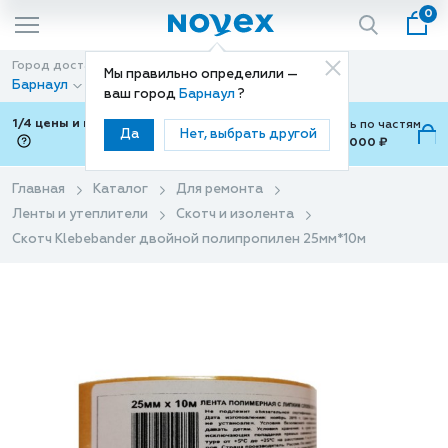
0
Город доставки
Способ доставки
Мы правильно определили —
Барнаул
Доставка
ваш город
Барнаул
?
1/4 цены и покупки ваши с Подели
Можно оплатить по частям
Да
Нет, выбрать другой
от 700 ₽ до 15,000 ₽
ⓘ
Главная
Каталог
Для ремонта
Ленты и утеплители
Скотч и изолента
Скотч Klebebander двойной полипропилен 25мм*10м