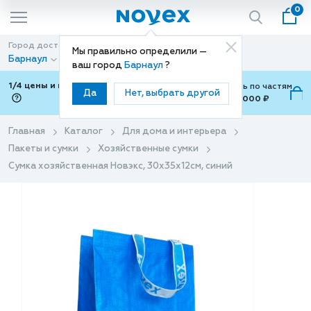
0
Город доставки
Способ доставки
Мы правильно определили —
Барнаул
Доставка
ваш город
Барнаул
?
1/4 цены и покупки ваши с Подели
Можно оплатить по частям
Да
Нет, выбрать другой
от 700 ₽ до 15,000 ₽
ⓘ
Главная
Каталог
Для дома и интерьера
Пакеты и сумки
Хозяйственные сумки
Сумка хозяйственная Новэкс, 30х35х12см, синий