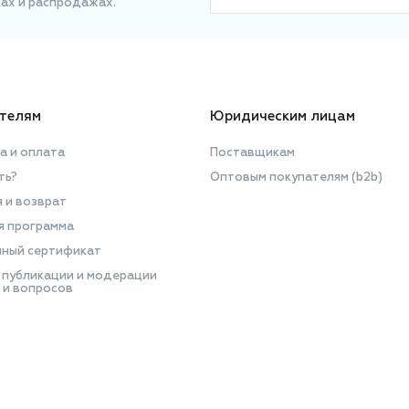
ках и распродажах.
телям
Юридическим лицам
а и оплата
Поставщикам
ть?
Оптовым покупателям (b2b)
я и возврат
я программа
ный сертификат
 публикации и модерации
 и вопросов