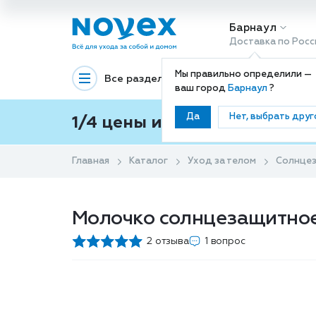
Барнаул
Доставка по Росс
Мы правильно определили —
Все разделы
Декоративная космети
ваш город
Барнаул
?
Да
Нет, выбрать друг
1/4 цены и покупки ваши с
Главная
Каталог
Уход за телом
Солнцез
Молочко солнцезащитное
2 отзыва
1 вопрос