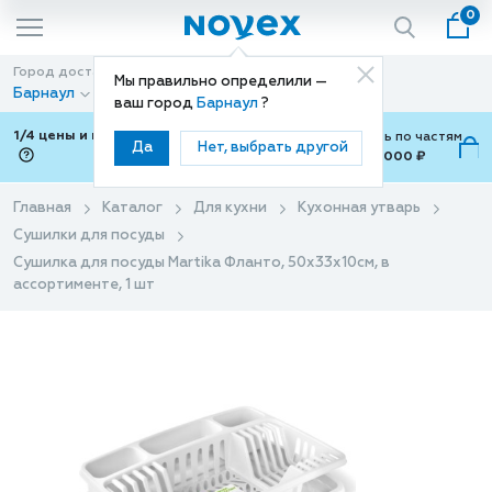
0
Город доставки
Способ доставки
Мы правильно определили —
Барнаул
Доставка
ваш город
Барнаул
?
1/4 цены и покупки ваши с Подели
Можно оплатить по частям
Да
Нет, выбрать другой
от 700 ₽ до 15,000 ₽
ⓘ
Главная
Каталог
Для кухни
Кухонная утварь
Сушилки для посуды
Сушилка для посуды Martika Фланто, 50х33х10см, в
ассортименте, 1 шт