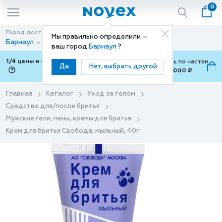
0
Город доставки
Способ доставки
Мы правильно определили —
Барнаул
Доставка
ваш город
Барнаул
?
1/4 цены и покупки ваши с Подели
Можно оплатить по частям
Да
Нет, выбрать другой
от 700 ₽ до 15,000 ₽
ⓘ
Главная
Каталог
Уход за телом
Средства для/после бритья
Мужские гели, пены, кремы для бритья
Крем для бритья Свобода, мыльный, 40г