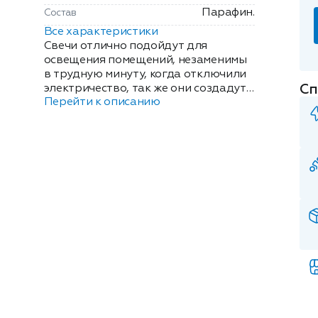
Парафин.
Состав
Все характеристики
Свечи отлично подойдут для
освещения помещений, незаменимы
в трудную минуту, когда отключили
Сп
электричество, так же они создадут
Перейти к описанию
уютную и романтическую атмосферу
в доме. Свеча "Барнаул" 100% из
натурального парафина, без запаха
и копоти. Время горения 6 часов.
Размер свечи 18х2.4 см.