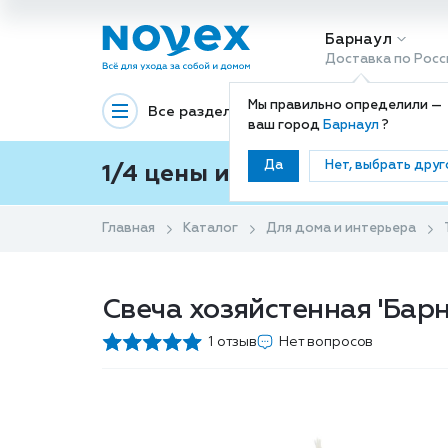
Барнаул
Доставка по Росс
Мы правильно определили —
Все разделы
Декоративная космети
ваш город
Барнаул
?
Да
Нет, выбрать друг
1/4 цены и покупки ваши с
Главная
Каталог
Для дома и интерьера
Свеча хозяйстенная 'Барна
1 отзыв
Нет вопросов