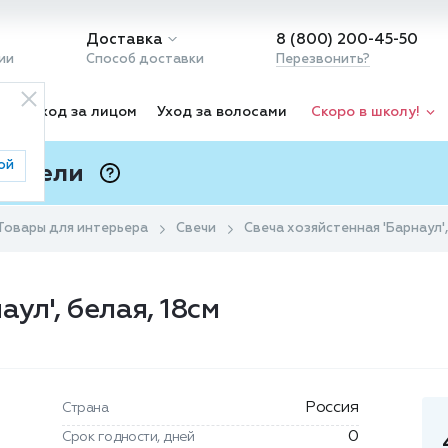
Доставка
8 (800) 200-45-50
ии
Способ доставки
Перезвонить?
ка
Уход за лицом
Уход за волосами
Скоро в школу!
ой
 Подели
ⓘ
Товары для интерьера
Свечи
Свеча хозяйстенная 'Барнаул',
ул', белая, 18см
Россия
Страна
0
Срок годности, дней