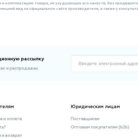
и и комплектацию товара, не ухудшающие его качеств, без предварит
нешний вид на официальном сайте производителя, а также у консульта
ционную рассылку
Введите электронный адре
ках и распродажах.
телям
Юридическим лицам
а и оплата
Поставщикам
ть?
Оптовым покупателям (b2b)
я и возврат