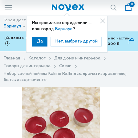
0
Город доставки
Способ доставки
Мы правильно определили —
Барнаул
Доставка
ваш город
Барнаул
?
1/4 цены и покупки ваши с Подели
Можно оплатить по частям
Да
Нет, выбрать другой
от 700 ₽ до 15,000 ₽
ⓘ
Главная
Каталог
Для дома и интерьера
Товары для интерьера
Свечи
Набор свечей чайных Kukina Raffinata, ароматизированные,
6шт, в ассортименте