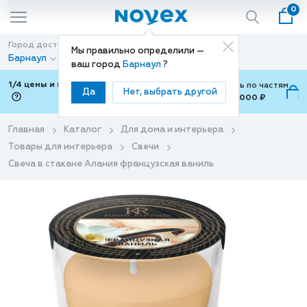
0
Город доставки
Способ доставки
Мы правильно определили —
Барнаул
Доставка
ваш город
Барнаул
?
1/4 цены и покупки ваши с Подели
Можно оплатить по частям
Да
Нет, выбрать другой
от 700 ₽ до 15,000 ₽
ⓘ
Главная
Каталог
Для дома и интерьера
Товары для интерьера
Свечи
Свеча в стакане Алания французская ваниль