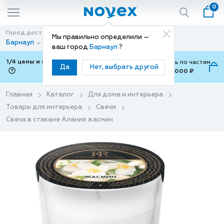
0
Город доставки
Способ доставки
Мы правильно определили —
Барнаул
Доставка
ваш город
Барнаул
?
1/4 цены и покупки ваши с Подели
Можно оплатить по частям
Да
Нет, выбрать другой
от 700 ₽ до 15,000 ₽
ⓘ
Главная
Каталог
Для дома и интерьера
Товары для интерьера
Свечи
Свеча в стакане Алания жасмин