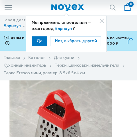
0
Город доставки
Способ доставки
Мы правильно определили —
Барнаул
Доставка
ваш город
Барнаул
?
1/4 цены и покупки ваши с Подели
Можно оплатить по частям
Да
Нет, выбрать другой
от 700 ₽ до 15,000 ₽
ⓘ
Главная
Каталог
Для кухни
Кухонный инвентарь
Терки, шинковки, измельчители
Терка Fresco мини, размер: 8.5х6.5х4 см