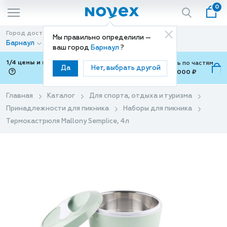
0
Город доставки
Способ доставки
Мы правильно определили —
Барнаул
Доставка
ваш город
Барнаул
?
1/4 цены и покупки ваши с Подели
Можно оплатить по частям
Да
Нет, выбрать другой
от 700 ₽ до 15,000 ₽
ⓘ
Главная
Каталог
Для спорта, отдыха и туризма
Принадлежности для пикника
Наборы для пикника
Термокастрюля Mallony Semplice, 4л