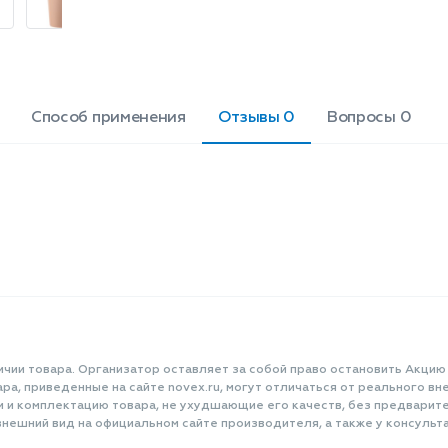
корпус и крышка из полипропилена.
Внутренняя колба из нержавеющей
стали (201). Объем: 350 мл Материал:
нержавеющая сталь (201),
полипропилен.
Способ применения
Отзывы 0
Вопросы 0
ичии товара. Организатор оставляет за собой право остановить Акцию
а, приведенные на сайте novex.ru, могут отличаться от реального вне
и и комплектацию товара, не ухудшающие его качеств, без предварит
нешний вид на официальном сайте производителя, а также у консульта