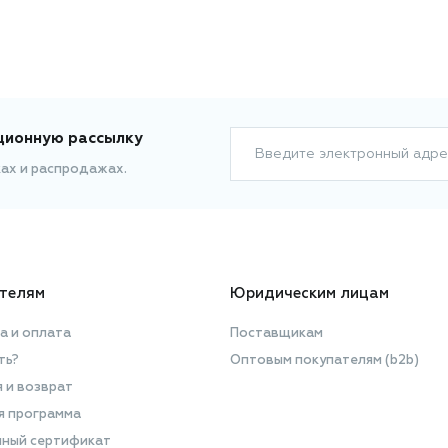
ционную рассылку
Введите электронный адре
ках и распродажах.
телям
Юридическим лицам
а и оплата
Поставщикам
ть?
Оптовым покупателям (b2b)
я и возврат
я программа
ный сертификат