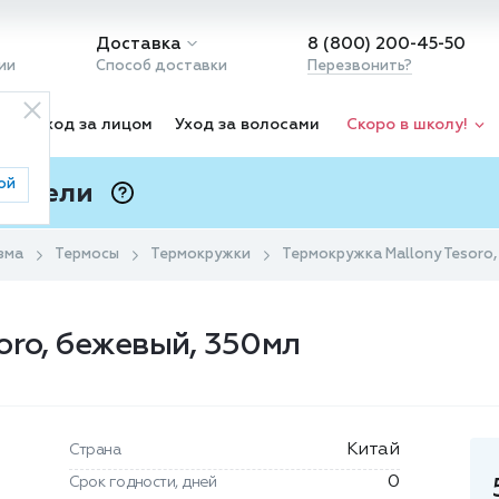
Доставка
8 (800) 200-45-50
ии
Способ доставки
Перезвонить?
ка
Уход за лицом
Уход за волосами
Скоро в школу!
ой
 Подели
ⓘ
зма
Термосы
Термокружки
Термокружка Mallony Tesoro,
oro, бежевый, 350мл
Китай
Страна
0
Срок годности, дней