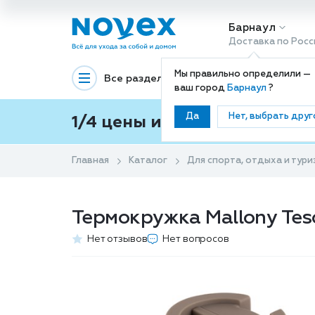
Барнаул
Доставка по Росс
Мы правильно определили —
Все разделы
Декоративная космети
ваш город
Барнаул
?
Да
Нет, выбрать друг
1/4 цены и покупки ваши с
Главная
Каталог
Для спорта, отдыха и тури
Термокружка Mallony Tes
Нет отзывов
Нет вопросов