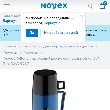
0
Город доставки
Способ доставки
Мы правильно определили —
Барнаул
Доставка
ваш город
Барнаул
?
1/4 цены и покупки ваши с Подели
Можно оплатить по частям
Да
Нет, выбрать другой
от 700 ₽ до 15,000 ₽
ⓘ
Главная
Каталог
Для спорта, отдыха и туризма
Термосы
Термосы
Термос Mallony пластиковый корпус со стеклянной колбой
0,4л CALOROSO