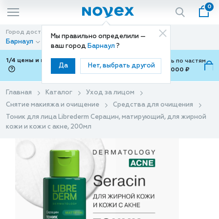
0
Город доставки
Способ доставки
Мы правильно определили —
Барнаул
Доставка
ваш город
Барнаул
?
1/4 цены и покупки ваши с Подели
Можно оплатить по частям
Да
Нет, выбрать другой
от 700 ₽ до 15,000 ₽
ⓘ
Главная
Каталог
Уход за лицом
Снятие макияжа и очищение
Средства для очищения
Тоник для лица Librederm Серацин, матирующий, для жирной
кожи и кожи с акне, 200мл