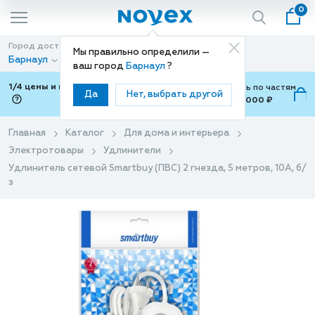
0
Город доставки
Способ доставки
Мы правильно определили —
Барнаул
Доставка
ваш город
Барнаул
?
1/4 цены и покупки ваши с Подели
Можно оплатить по частям
Да
Нет, выбрать другой
от 700 ₽ до 15,000 ₽
ⓘ
Главная
Каталог
Для дома и интерьера
Электротовары
Удлинители
Удлинитель сетевой Smartbuy (ПВС) 2 гнезда, 5 метров, 10А, б/
з