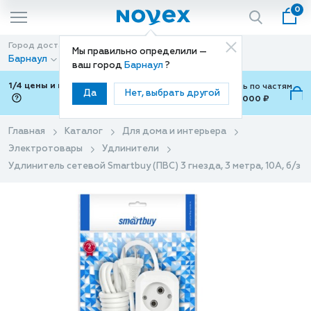
0
Город доставки
Способ доставки
Мы правильно определили —
Барнаул
Доставка
ваш город
Барнаул
?
1/4 цены и покупки ваши с Подели
Можно оплатить по частям
Да
Нет, выбрать другой
от 700 ₽ до 15,000 ₽
ⓘ
Главная
Каталог
Для дома и интерьера
Электротовары
Удлинители
Удлинитель сетевой Smartbuy (ПВС) 3 гнезда, 3 метра, 10А, б/з