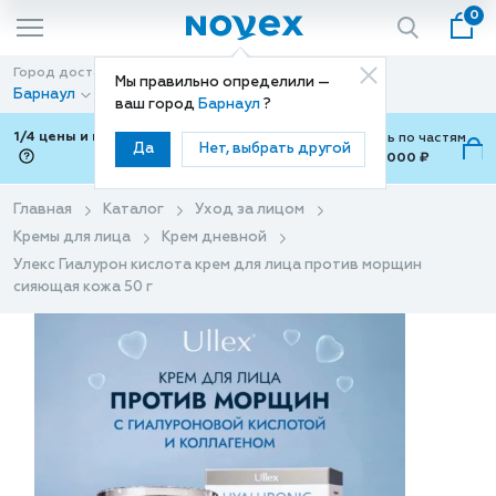
0
Город доставки
Способ доставки
Мы правильно определили —
Барнаул
Доставка
ваш город
Барнаул
?
1/4 цены и покупки ваши с Подели
Можно оплатить по частям
Да
Нет, выбрать другой
от 700 ₽ до 15,000 ₽
ⓘ
Главная
Каталог
Уход за лицом
Кремы для лица
Крем дневной
Улекс Гиалурон кислота крем для лица против морщин
сияющая кожа 50 г