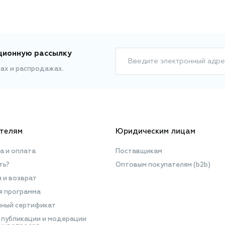
ционную рассылку
Введите электронный адре
ках и распродажах.
телям
Юридическим лицам
а и оплата
Поставщикам
ть?
Оптовым покупателям (b2b)
я и возврат
я программа
ный сертификат
 публикации и модерации