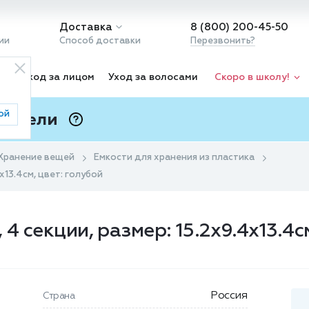
Доставка
8 (800) 200-45-50
ии
Способ доставки
Перезвонить?
ка
Уход за лицом
Уход за волосами
Скоро в школу!
ой
 Подели
ⓘ
Хранение вещей
Емкости для хранения из пластика
х13.4см, цвет: голубой
4 секции, размер: 15.2х9.4х13.4с
Россия
Страна