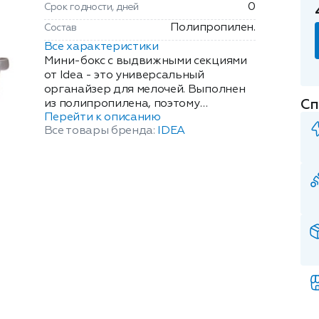
0
Срок годности, дней
Полипропилен.
Состав
Все характеристики
Мини-бокс с выдвижными секциями
от Idea - это универсальный
органайзер для мелочей. Выполнен
Сп
из полипропилена, поэтому
Перейти к описанию
разместить изделие можно не только
Все товары бренда:
IDEA
в детской, саду или мастерской, но и
близ воды - в ванной, на кухне.
Подходит для хранения различных
вещей: шурупов, гаек в мастерской,
лекарств в домашней аптечке,
маленьких детских игрушек и
деталей конструктора, косметики,
рукоделия. Стильные, плавные
формы без углов. Размер: 15.2х9.4х13.4
см. Имеет 4 выдвижные секции. Цвет:
голубой.