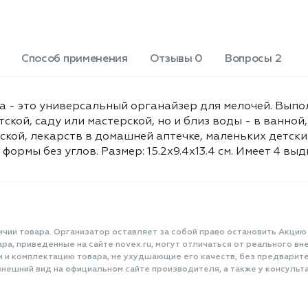
Способ применения
Отзывы 0
Вопросы 2
a - это универсальный органайзер для мелочей. Выпо
ской, саду или мастерской, но и близ воды - в ванной
ской, лекарств в домашней аптечке, маленьких детски
формы без углов. Размер: 15.2х9.4х13.4 см. Имеет 4 вы
ичии товара. Организатор оставляет за собой право остановить Акцию
а, приведенные на сайте novex.ru, могут отличаться от реального вне
и и комплектацию товара, не ухудшающие его качеств, без предварит
нешний вид на официальном сайте производителя, а также у консульта