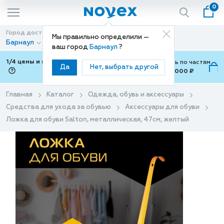
0
Город доставки
Способ доставки
Мы правильно определили —
Барнаул
Доставка
ваш город
Барнаул
?
1/4 цены и покупки ваши с Подели
Можно оплатить по частям
Да
Нет, выбрать другой
от 700 ₽ до 15,000 ₽
ⓘ
Главная
Каталог
Одежда, обувь и аксессуары
Средства для ухода за обувью
Аксессуары для обуви
Ложка для обуви Salton, металлическая, 47см, желтый