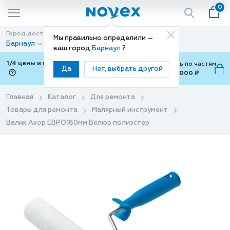
0
Город доставки
Способ доставки
Мы правильно определили —
Барнаул
Доставка
ваш город
Барнаул
?
1/4 цены и покупки ваши с Подели
Можно оплатить по частям
Да
Нет, выбрать другой
от 700 ₽ до 15,000 ₽
ⓘ
Главная
Каталог
Для ремонта
Товары для ремонта
Малярный инструмент
Валик Акор ЕВРО180мм Велюр полиэстер