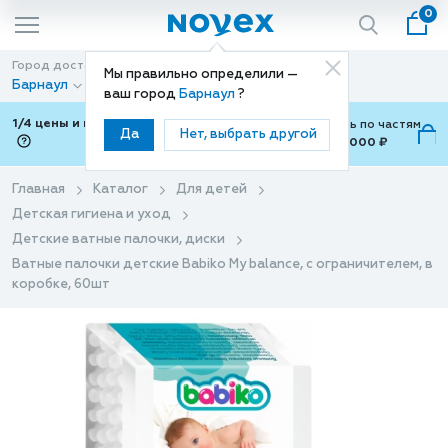
0
Город доставки
Способ доставки
Мы правильно определили —
Барнаул
Доставка
ваш город
Барнаул
?
1/4 цены и покупки ваши с Подели
Можно оплатить по частям
Да
Нет, выбрать другой
от 700 ₽ до 15,000 ₽
ⓘ
Главная
Каталог
Для детей
Детская гигиена и уход
Детские ватные палочки, диски
Ватные палочки детские Babiko My balance, с ограничителем, в
коробке, 60шт