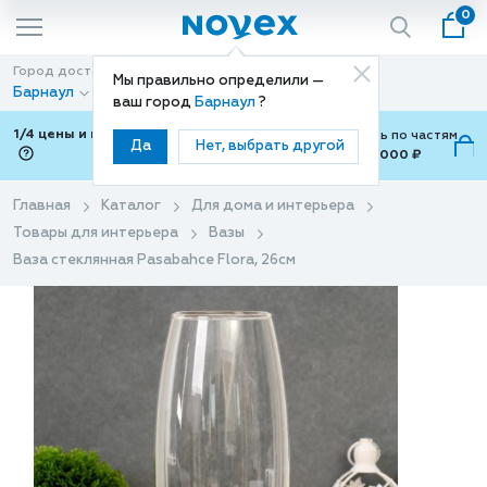
0
Город доставки
Способ доставки
Мы правильно определили —
Барнаул
Доставка
ваш город
Барнаул
?
1/4 цены и покупки ваши с Подели
Можно оплатить по частям
Да
Нет, выбрать другой
от 700 ₽ до 15,000 ₽
ⓘ
Главная
Каталог
Для дома и интерьера
Товары для интерьера
Вазы
Ваза стеклянная Pasabahce Flora, 26см