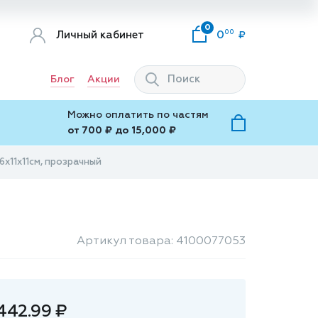
0
00
Личный кабинет
0
Блог
Акции
Можно оплатить по частям
от 700 ₽ до 15,000 ₽
26x11x11см, прозрачный
Артикул товара: 4100077053
442.99 ₽