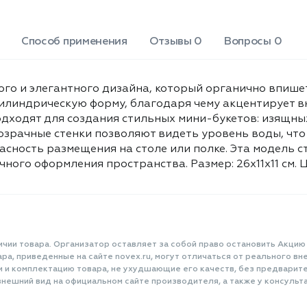
повседневного декора, так и для
праздничного оформления
пространства. Размер: 26x11x11 см.
Способ применения
Отзывы 0
Вопросы 0
Цвет: прозрачный.
ного и элегантного дизайна, который органично впише
илиндрическую форму, благодаря чему акцентирует вн
одходят для создания стильных мини-букетов: изящны
озрачные стенки позволяют видеть уровень воды, что
асность размещения на столе или полке. Эта модель 
чного оформления пространства. Размер: 26x11x11 см. 
ичии товара. Организатор оставляет за собой право остановить Акцию
а, приведенные на сайте novex.ru, могут отличаться от реального вне
и и комплектацию товара, не ухудшающие его качеств, без предварит
нешний вид на официальном сайте производителя, а также у консульта