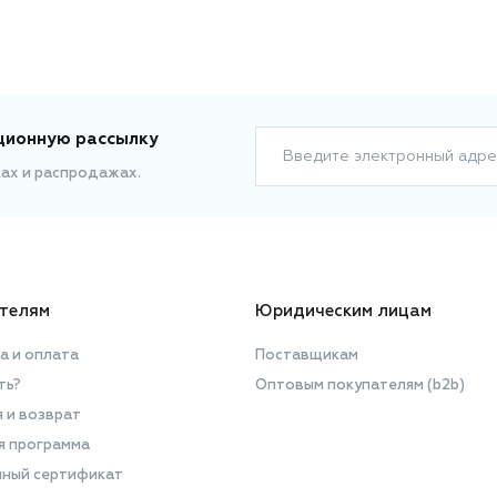
ционную рассылку
Введите электронный адре
ках и распродажах.
телям
Юридическим лицам
а и оплата
Поставщикам
ть?
Оптовым покупателям (b2b)
я и возврат
я программа
ный сертификат