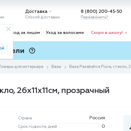
Доставка
8 (800) 200-45-50
ии
Способ доставки
Перезвонить?
ка
Уход за лицом
Уход за волосами
Скоро в школу!
ой
 Подели
ⓘ
Товары для интерьера
Вазы
Ваза Pasabahce Flora, стекло, 
екло, 26x11x11см, прозрачный
Россия
Страна
0
Срок годности, дней