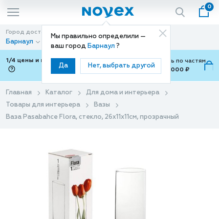
0
Город доставки
Способ доставки
Мы правильно определили —
Барнаул
Доставка
ваш город
Барнаул
?
1/4 цены и покупки ваши с Подели
Можно оплатить по частям
Да
Нет, выбрать другой
от 700 ₽ до 15,000 ₽
ⓘ
Главная
Каталог
Для дома и интерьера
Товары для интерьера
Вазы
Ваза Pasabahce Flora, стекло, 26x11x11см, прозрачный