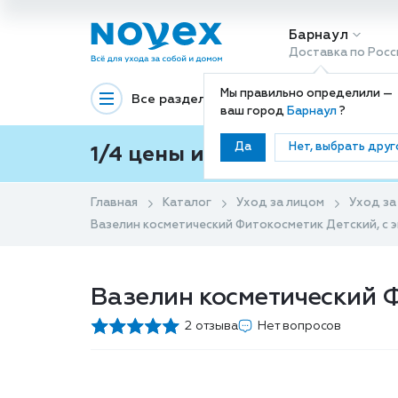
Барнаул
Доставка по Росс
Мы правильно определили —
Все разделы
Декоративная космети
ваш город
Барнаул
?
Да
Нет, выбрать друг
1/4 цены и покупки ваши с
Главная
Каталог
Уход за лицом
Уход за
Вазелин косметический Фитокосметик Детский, с э
Вазелин косметический Ф
2 отзыва
Нет вопросов