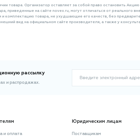
ичии товара. Организатор оставляет за собой право остановить Акцию
а, приведенные на сайте novex.ru, могут отличаться от реального вне
и и комплектацию товара, не ухудшающие его качеств, без предварит
нешний вид на официальном сайте производителя, а также у консульта
ционную рассылку
Введите электронный адре
ках и распродажах.
телям
Юридическим лицам
а и оплата
Поставщикам