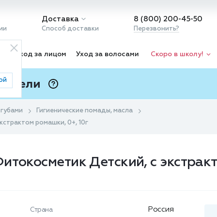
Доставка
8 (800) 200-45-50
ии
Способ доставки
Перезвонить?
ка
Уход за лицом
Уход за волосами
Скоро в школу!
ой
 Подели
ⓘ
 губами
Гигиенические помады, масла
кстрактом ромашки, 0+, 10г
итокосметик Детский, с экстракт
Россия
Страна