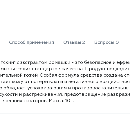
средство обладает успокаивающим
и противовоспалительным
действием. Основные свойства
продукта направлены на защиту
кожи от сухости и растрескивания,
предотвращение раздражения,
устранение шелушения, смягчение
кожи, а также создание защитного
Способ применения
Отзывы 2
Вопросы 0
слоя от внешних факторов. Масса: 10
г.
ский" с экстрактом ромашки - это безопасное и эффе
самых высоких стандартов качества. Продукт подходит
вительной кожей. Особая формула средства создана сп
гает кожу от потери влаги и негативного воздейств
о обладает успокаивающим и противовоспалительным
сухости и растрескивания, предотвращение раздраже
 внешних факторов. Масса: 10 г.