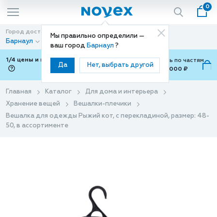
0
Город доставки
Способ доставки
Мы правильно определили —
Барнаул
Доставка
ваш город
Барнаул
?
1/4 цены и покупки ваши с Подели
Можно оплатить по частям
Да
Нет, выбрать другой
от 700 ₽ до 15,000 ₽
ⓘ
Главная
Каталог
Для дома и интерьера
Хранение вещей
Вешалки-плечики
Вешалка для одежды Рыжий кот, с перекладиной, размер: 48-
50, в ассортименте