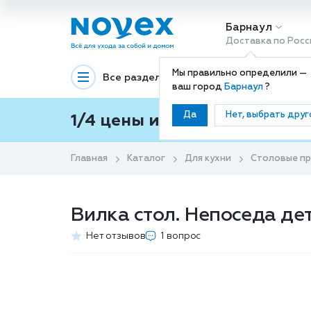
Барнаул
Доставка по Росс
Мы правильно определили —
Все разделы
Декоративная космети
ваш город
Барнаул
?
Да
Нет, выбрать друг
1/4 цены и покупки ваши с
Главная
Каталог
Для кухни
Столовые п
Вилка стол. Непоседа де
Нет отзывов
1 вопрос