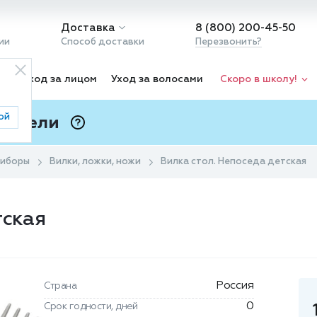
Доставка
8 (800) 200-45-50
ии
Способ доставки
Перезвонить?
ка
Уход за лицом
Уход за волосами
Скоро в школу!
ой
 Подели
ⓘ
риборы
Вилки, ложки, ножи
Вилка стол. Непоседа детская
тская
Россия
Страна
0
Срок годности, дней