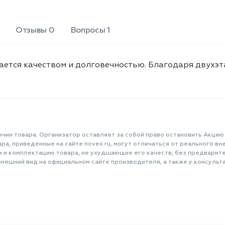
Отзывы 0
Вопросы 1
ается качеством и долговечностью. Благодаря двухэт
ичии товара. Организатор оставляет за собой право остановить Акцию
а, приведенные на сайте novex.ru, могут отличаться от реального вне
и и комплектацию товара, не ухудшающие его качеств, без предварит
нешний вид на официальном сайте производителя, а также у консульта