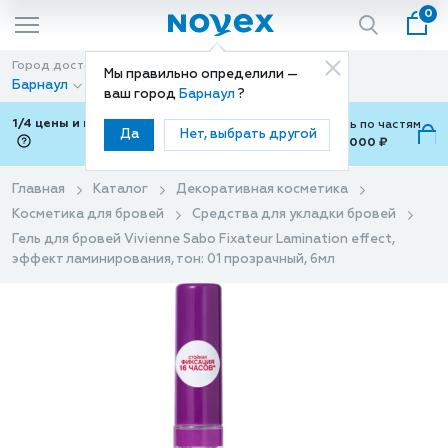
0
Город доставки
Способ доставки
Мы правильно определили —
Барнаул
Доставка
ваш город
Барнаул
?
1/4 цены и покупки ваши с Подели
Можно оплатить по частям
Да
Нет, выбрать другой
от 700 ₽ до 15,000 ₽
ⓘ
Главная
Каталог
Декоративная косметика
Косметика для бровей
Средства для укладки бровей
Гель для бровей Vivienne Sabo Fixateur Lamination effect,
эффект ламинирования, тон: 01 прозрачный, 6мл