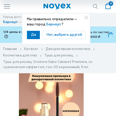
0
Город доставки
Способ доставки
Мы правильно определили —
Барнаул
Доставка
ваш город
Барнаул
?
1/4 цены и покупки ваши с Подели
Можно оплатить по частям
Да
Нет, выбрать другой
от 700 ₽ до 15,000 ₽
ⓘ
Главная
Каталог
Декоративная косметика
Косметика для глаз
Тушь для ресниц
Тушь для ресниц Vivienne Sabo Cabaret Premiere, со
сценическим эффектом, тон: 05 коричневый, 9 мл