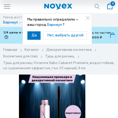
0
Город доставки
Способ доставки
Мы правильно определили —
Барнаул
Доставка
ваш город
Барнаул
?
1/4 цены и покупки ваши с Подели
Можно оплатить по частям
Да
Нет, выбрать другой
от 700 ₽ до 15,000 ₽
ⓘ
Главная
Каталог
Декоративная косметика
Косметика для глаз
Тушь для ресниц
Тушь для ресниц Vivienne Sabo Cabaret Рremiere, водостойкая,
со сценическим эффектом, тон: 01 черный, 9 мл