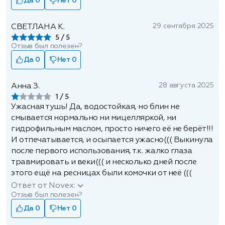
Да 0
Нет 0
29 сентября 2025
СВЕТЛАНА К.
5
Отзыв был полезен?
Да 0
Нет 0
28 августа 2025
Анна З.
1
Ужасная тушь! Да, водостойкая, но блин не
смывается нормально ни мицелляркой, ни
гидрофильным маслом, просто ничего её не берёт!!!
И отпечатывается, и осыпается ужасно((( Выкинула
после первого использования, т.к. жалко глаза
травмировать и веки((( и несколько дней после
этого ещё на ресницах были комочки от неё (((
Ответ от Novex:
Отзыв был полезен?
Да 0
Нет 0