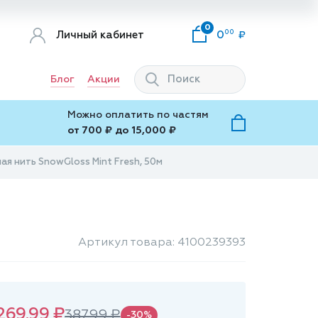
0
00
Личный кабинет
0
Блог
Акции
Можно оплатить по частям
от 700 ₽ до 15,000 ₽
ая нить SnowGloss Mint Fresh, 50м
Артикул товара: 4100239393
269.99 ₽
387.99 ₽
-30%