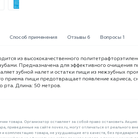
Способ применения
Отзывы 6
Вопросы 1
водится из высококачественного политетрафторэтилено
зубами. Предназначена для эффективного очищения по
аляет зубной налет и остатки пищи из межзубных пром
го приема пищи предотвращает появление кариеса, с
 рта. Длина: 50 метров.
ичии товара. Организатор оставляет за собой право остановить Акцию
а, приведенные на сайте novex.ru, могут отличаться от реального вне
и и комплектацию товара, не ухудшающие его качеств, без предварит