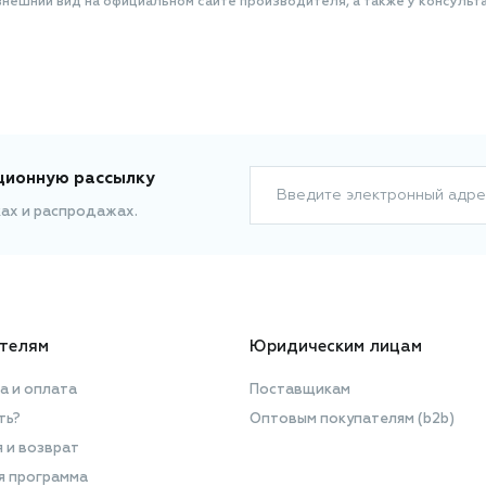
нешний вид на официальном сайте производителя, а также у консульта
ционную рассылку
Введите электронный адре
ках и распродажах.
телям
Юридическим лицам
а и оплата
Поставщикам
ть?
Оптовым покупателям (b2b)
я и возврат
я программа