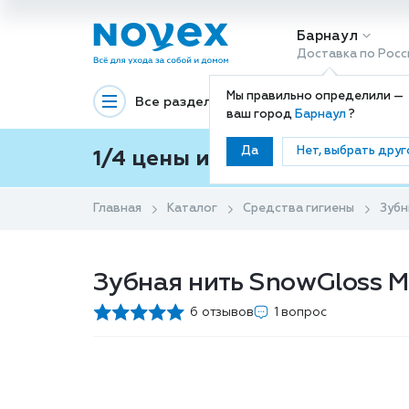
Барнаул
Доставка по Росс
Мы правильно определили —
Все разделы
Декоративная космети
ваш город
Барнаул
?
Да
Нет, выбрать друг
1/4 цены и покупки ваши с
Главная
Каталог
Средства гигиены
Зубн
Зубная нить SnowGloss Mi
6 отзывов
1 вопрос