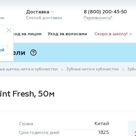
Доставка
8 (800) 200-45-50
ии
Способ доставки
Перезвонить?
ка
Уход за лицом
Уход за волосами
Скоро в школу!
ой
 Подели
ⓘ
ые щетки, нити и зубочистки
Зубные нити и зубочистки
Зубн
nt Fresh, 50м
Китай
Страна
1825
Срок годности, дней