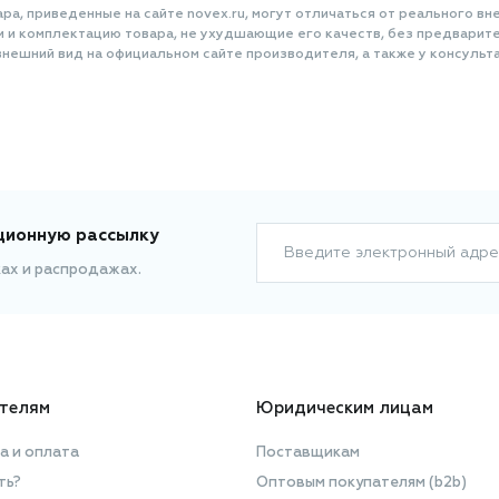
а, приведенные на сайте novex.ru, могут отличаться от реального вне
и и комплектацию товара, не ухудшающие его качеств, без предварит
нешний вид на официальном сайте производителя, а также у консульта
ционную рассылку
Введите электронный адре
ках и распродажах.
телям
Юридическим лицам
а и оплата
Поставщикам
ть?
Оптовым покупателям (b2b)