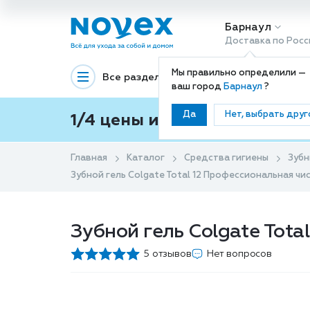
Барнаул
Доставка по Росс
Мы правильно определили —
Все разделы
Декоративная космети
ваш город
Барнаул
?
Да
Нет, выбрать друг
1/4 цены и покупки ваши с
Главная
Каталог
Средства гигиены
Зубн
Зубной гель Colgate Total 12 Профессиональная чи
Зубной гель Colgate Tota
5 отзывов
Нет вопросов