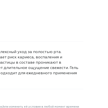
плексный уход за полостью рта.
ает риск кариеса, воспаления и
частицы в составе проникают в
ет длительное ощущение свежести. Гель
 Подходит для ежедневного применения
 и/или изменить её условия в любой момент времени