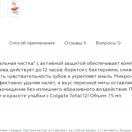
излишнего абразивного
воздействия. Подходит для
ежедневного применения дважды в
день - позаботьтесь о здоровье и
красоте улыбки с Colgate Total 12!
Объем: 75 мл.
Способ применения
Отзывы 5
Вопросы 0
нальная чистка" с активной защитой обеспечивает ком
а действует до 12 часов: борется с бактериями, сниж
ть чувствительность зубов и укрепляет эмаль. Микро
фективно удаляя налёт, а вкус перечной мяты оставля
раочищение без излишнего абразивного воздействия.
и красоте улыбки с Colgate Total 12! Объем: 75 мл.
ичии товара. Организатор оставляет за собой право остановить Акцию