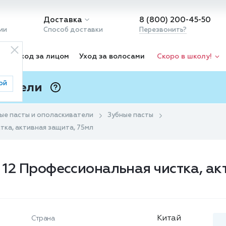
Доставка
8 (800) 200-45-50
ии
Способ доставки
Перезвонить?
ка
Уход за лицом
Уход за волосами
Скоро в школу!
ой
 Подели
ⓘ
ые пасты и ополаскиватели
Зубные пасты
стка, активная защита, 75мл
l 12 Профессиональная чистка, а
Китай
Страна