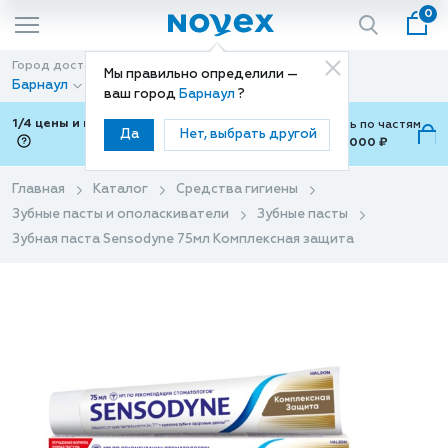
0
Город доставки
Способ доставки
Мы правильно определили —
Барнаул
Доставка
ваш город
Барнаул
?
1/4 цены и покупки ваши с Подели
Можно оплатить по частям
Да
Нет, выбрать другой
от 700 ₽ до 15,000 ₽
ⓘ
Главная
Каталог
Средства гигиены
Зубные пасты и ополаскиватели
Зубные пасты
Зубная паста Sensodyne 75мл Комплексная защита