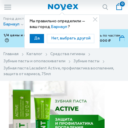
0
Город доставки
Способ доставки
Мы правильно определили —
Барнаул
Доставка
ваш город
Барнаул
?
1/4 цены и покупки ваши с Подели
Можно оплатить по частям
Да
Нет, выбрать другой
от 700 ₽ до 15,000 ₽
ⓘ
Главная
Каталог
Средства гигиены
Зубные пасты и ополаскиватели
Зубные пасты
Зубная паста Lacadent Active, профилактика воспаления,
защита от кариеса, 75мл