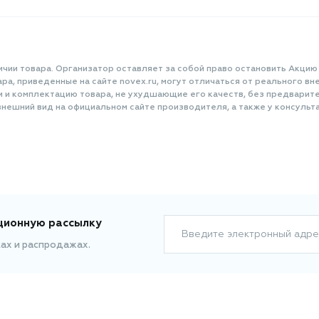
ичии товара. Организатор оставляет за собой право остановить Акцию
а, приведенные на сайте novex.ru, могут отличаться от реального вне
и и комплектацию товара, не ухудшающие его качеств, без предварит
нешний вид на официальном сайте производителя, а также у консульта
ционную рассылку
Введите электронный адре
ках и распродажах.