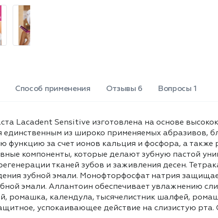
(цветок), Экстракт Ромашки
регенерации тканей зубов и
(цветок), Аллантоин, Экстракт
заживления десен. Тетракалия
Зверобоя, Экстракт
пирофосфат способствует
Подорожника (лист), Натрия
растворению зубного налета без
пропилпарабен, Краситель
повреждения зубной эмали.
пищевой CI 42090.
Монофторфосфат натрия защищает
от кариеса, а кальция лактат
способствует формированию
здоровой зубной эмали. Аллантоин
Способ применения
Отзывы 6
Вопросы 1
обеспечивает увлажнению
слизистой, обладает заживляющими
свойствами. Комплекс экстрактов -
ста Lacadent Sensitive изготовлена на основе высоко
шалфей, ромашка, календула,
 единственным из широко применяемых абразивов, бли
тысячелистник шалфей, ромашка,
 функцию за счет ионов кальция и фосфора, а также 
календула, тысячелистник, зверобой,
тивные компоненты, которые делают зубную пастой у
подорожник - оказывает
направленное защитное,
регенерации тканей зубов и заживления десен. Тетра
успокаивающее действие на
ения зубной эмали. Монофторфосфат натрия защищает
слизистую рта. Объем: 75мл.
бной эмали. Аллантоин обеспечивает увлажнению сл
й, ромашка, календула, тысячелистник шалфей, ромаш
щитное, успокаивающее действие на слизистую рта. 