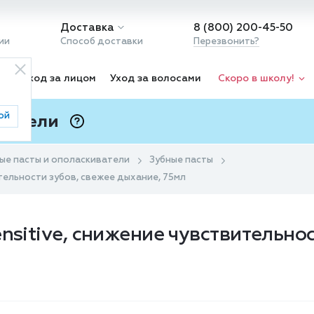
Доставка
8 (800) 200-45-50
ии
Способ доставки
Перезвонить?
ка
Уход за лицом
Уход за волосами
Скоро в школу!
ой
 Подели
ⓘ
ые пасты и ополаскиватели
Зубные пасты
ительности зубов, свежее дыхание, 75мл
nsitive, снижение чувствительнос