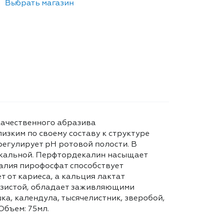
Выбрать магазин
качественного абразива
зким по своему составу к структуре
регулирует pH ротовой полости. В
никальной. Перфтордекалин насыщает
калия пирофосфат способствует
 от кариеса, а кальция лактат
изистой, обладает заживляющими
ка, календула, тысячелистник, зверобой,
Объем: 75мл.