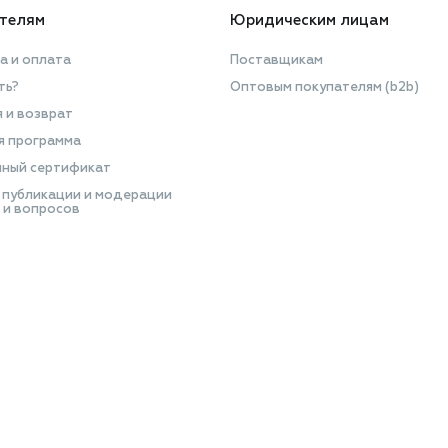
телям
Юридическим лицам
а и оплата
Поставщикам
ть?
Оптовым покупателям (b2b)
я и возврат
я программа
ный сертификат
 публикации и модерации
 и вопросов