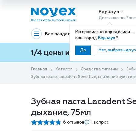
Барнаул
Доставка по Росс
Мы правильно определили —
Все разделы
Декоративная космети
ваш город
Барнаул
?
Да
Нет, выбрать друг
1/4 цены и покупки ваши с
Главная
Каталог
Средства гигиены
Зубн
Зубная паста Lacadent Sensitive, снижение чувств
Зубная паста Lacadent Se
дыхание, 75мл
6 отзывов
1 вопрос