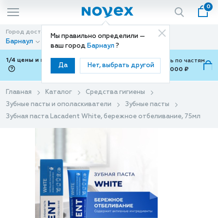
0
Город доставки
Способ доставки
Мы правильно определили —
Барнаул
Доставка
ваш город
Барнаул
?
1/4 цены и покупки ваши с Подели
Можно оплатить по частям
Да
Нет, выбрать другой
от 700 ₽ до 15,000 ₽
ⓘ
Главная
Каталог
Средства гигиены
Зубные пасты и ополаскиватели
Зубные пасты
Зубная паста Lacadent White, бережное отбеливание, 75мл