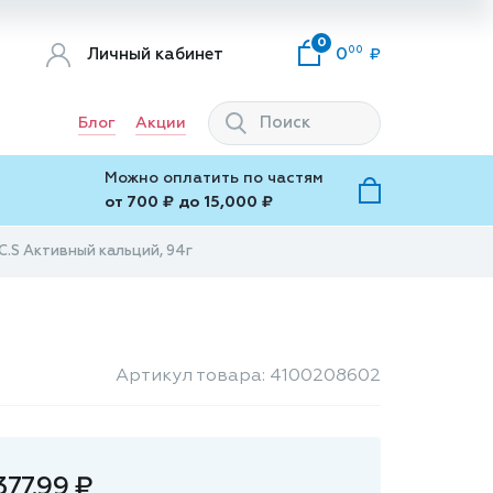
0
00
Личный кабинет
0
Блог
Акции
Можно оплатить по частям
от 700 ₽ до 15,000 ₽
.C.S Активный кальций, 94г
Артикул товара: 4100208602
377.99 ₽