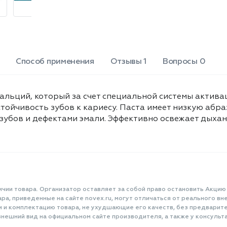
Способ применения
Отзывы 1
Вопросы 0
кальций, который за счет специальной системы актива
тойчивость зубов к кариесу. Паста имеет низкую абра
убов и дефектами эмали. Эффективно освежает дыхани
ичии товара. Организатор оставляет за собой право остановить Акцию
а, приведенные на сайте novex.ru, могут отличаться от реального вне
и и комплектацию товара, не ухудшающие его качеств, без предварит
нешний вид на официальном сайте производителя, а также у консульта