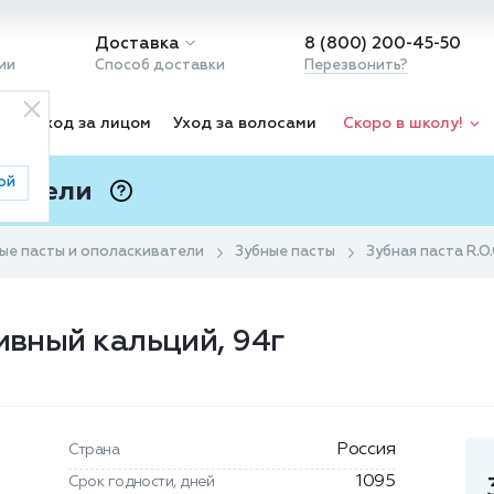
Доставка
8 (800) 200-45-50
ии
Способ доставки
Перезвонить?
ка
Уход за лицом
Уход за волосами
Скоро в школу!
ой
 Подели
ⓘ
ые пасты и ополаскиватели
Зубные пасты
Зубная паста R.O
ивный кальций, 94г
Россия
Страна
1095
Срок годности, дней