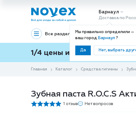
Барнаул
Доставка по Росс
Мы правильно определили —
Все разделы
Декоративная космети
ваш город
Барнаул
?
Да
Нет, выбрать друг
1/4 цены и покупки ваши с
Главная
Каталог
Средства гигиены
Зубн
Зубная паста R.O.C.S Акт
1 отзыв
Нет вопросов