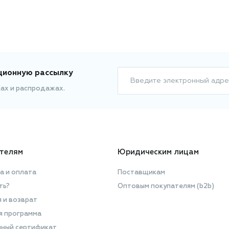
ционную рассылку
Введите электронный адре
ках и распродажах.
телям
Юридическим лицам
а и оплата
Поставщикам
ть?
Оптовым покупателям (b2b)
я и возврат
я программа
ный сертификат