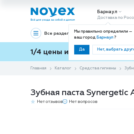
Барнаул
Доставка по Росс
Мы правильно определили —
Все разделы
Декоративная космети
ваш город
Барнаул
?
Да
Нет, выбрать друг
1/4 цены и покупки ваши с
Главная
Каталог
Средства гигиены
Зубн
Зубная паста Synergetic 
Нет отзывов
Нет вопросов