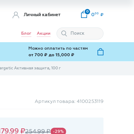
0
00
Личный кабинет
0
Блог
Акции
Можно оплатить по частям
от 700 ₽ до 15,000 ₽
ergetic Активная защита, 100 г
Артикул товара: 4100253119
179.99 ₽
254.99 ₽
-29%