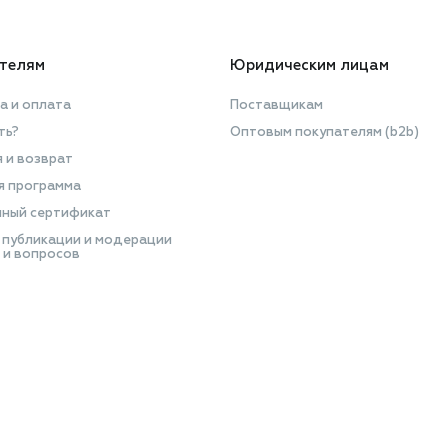
телям
Юридическим лицам
а и оплата
Поставщикам
ть?
Оптовым покупателям (b2b)
я и возврат
я программа
ный сертификат
 публикации и модерации
 и вопросов