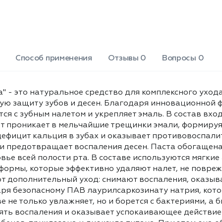
Retinyl Palmitate (Vitamin A
Цитрат цинка защищает от
Palmitate).
образования зубного камня и
предотвращает воспаления десен.
Паста обогащена витаминами А, С и
Е швейцарского производства,
которые заботятся о здоровье всей
Способ применения
Отзывы 0
Вопросы 0
полости рта. В составе используются
мягкие абразивы нового поколения -
силика и дикальцийфосфат
а" - это натуральное средство для комплексного уход
дигидрат сферической формы,
ную защиту зубов и десен. Благодаря инновационной 
которые эффективно удаляют налет,
ся с зубным налетом и укрепляет эмаль. В состав вх
не повреждая эмаль. Натуральные
ит проникает в мельчайшие трещинки эмали, формиру
экстракты ромашки, крапивы и
шалфея обеспечивают
ефицит кальция в зубах и оказывает противовоспали
дополнительный уход: снимают
и предотвращает воспаления десен. Паста обогащена
воспаления, оказывают
вье всей полости рта. В составе используются мягкие
успокаивающее и антисептическое
формы, которые эффективно удаляют налет, не повреж
действие. Паста приятно пенится
т дополнительный уход: снимают воспаления, оказыв
благодаря безопасному ПАВ
аря безопасному ПАВ лаурилсаркозинату натрия, кот
лаурилсаркозинату натрия, который
е не только увлажняет, но и борется с бактериями, а
усиливает чистящие свойства
нять воспаления и оказывает успокаивающее действие
активных компонентов. Глицерин в