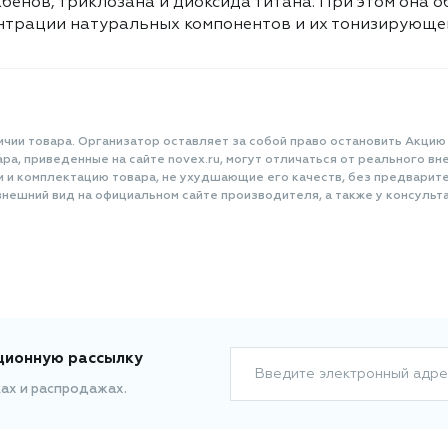
рабенов, триклозана и диоксида титана. При этом она
составе не только увлажняет, но и
трации натуральных компонентов и их тонизирующему
борется с бактериями, а бисаболол
выступает в роли эффективного
антисептика. Лактат кальция
помогает снять воспаления и
оказывает успокаивающее действие
на десны. Паста не содержит
ичии товара. Организатор оставляет за собой право остановить Акцию
вредных компонентов: мела, фтора,
а, приведенные на сайте novex.ru, могут отличаться от реального вне
SLS, SLES, парабенов, триклозана и
и и комплектацию товара, не ухудшающие его качеств, без предварит
диоксида титана. При этом она
нешний вид на официальном сайте производителя, а также у консульта
обеспечивает максимальную
эффективность благодаря высокой
концентрации натуральных
компонентов и их тонизирующему
действию. Масса: 100 г.
ционную рассылку
Введите электронный адре
ках и распродажах.