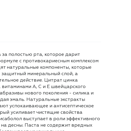
а за полостью рта, которое дарит
формуле с противокариесным комплексом
одят натуральные компоненты, которые
я защитный минеральный слой, а
тельное действие. Цитрат цинка
 витаминами А, С и Е швейцарского
 абразивы нового поколения - силика и
дая эмаль. Натуральные экстракты
ают успокаивающее и антисептическое
орый усиливает чистящие свойства
 бисаболол выступает в роли эффективного
 на десны. Паста не содержит вредных