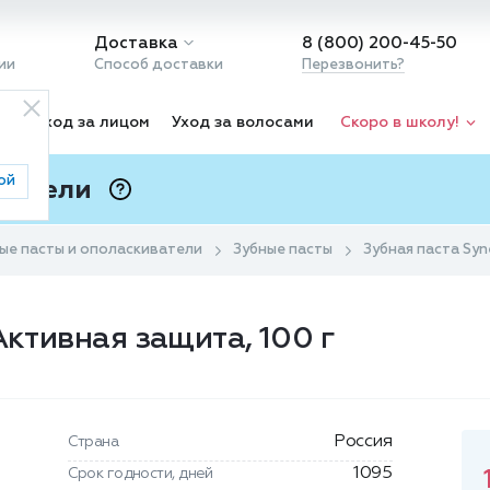
Доставка
8 (800) 200-45-50
ии
Способ доставки
Перезвонить?
ка
Уход за лицом
Уход за волосами
Скоро в школу!
ой
 Подели
ⓘ
ые пасты и ополаскиватели
Зубные пасты
Зубная паста Syn
Активная защита, 100 г
Россия
Страна
1095
Срок годности, дней