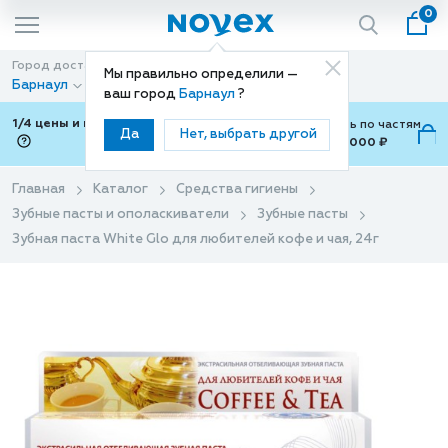
0
Город доставки
Способ доставки
Мы правильно определили —
Барнаул
Доставка
ваш город
Барнаул
?
1/4 цены и покупки ваши с Подели
Можно оплатить по частям
Да
Нет, выбрать другой
от 700 ₽ до 15,000 ₽
ⓘ
Главная
Каталог
Средства гигиены
Зубные пасты и ополаскиватели
Зубные пасты
Зубная паста White Glo для любителей кофе и чая, 24г