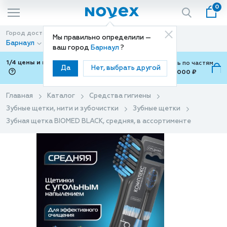
0
Город доставки
Способ доставки
Мы правильно определили —
Барнаул
Доставка
ваш город
Барнаул
?
1/4 цены и покупки ваши с Подели
Можно оплатить по частям
Да
Нет, выбрать другой
от 700 ₽ до 15,000 ₽
ⓘ
Главная
Каталог
Средства гигиены
Зубные щетки, нити и зубочистки
Зубные щетки
Зубная щетка BIOMED BLACK, средняя, в ассортименте