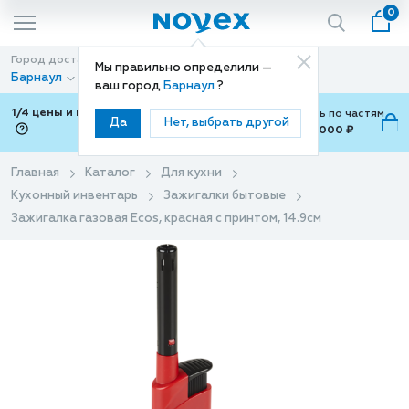
0
Город доставки
Способ доставки
Мы правильно определили —
Барнаул
Доставка
ваш город
Барнаул
?
1/4 цены и покупки ваши с Подели
Можно оплатить по частям
Да
Нет, выбрать другой
от 700 ₽ до 15,000 ₽
ⓘ
Главная
Каталог
Для кухни
Кухонный инвентарь
Зажигалки бытовые
Зажигалка газовая Ecos, красная с принтом, 14.9см